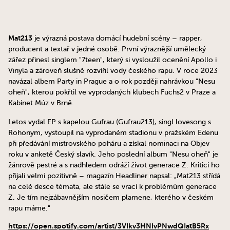
Mat213
je výrazná postava domácí hudební scény – rapper,
producent a textař v jedné osobě. První výraznější umělecký
zářez přinesl singlem "7teen", který si vysloužil ocenění Apollo i
Vinyla a zároveň slušně rozvířil vody českého rapu. V roce 2023
navázal albem Party in Prague a o rok později nahrávkou "Nesu
oheň", kterou pokřtil ve vyprodaných klubech Fuchs2 v Praze a
Kabinet Múz v Brně.
Letos vydal EP s kapelou Gufrau (Gufrau213), singl lovesong s
Rohonym, vystoupil na vyprodaném stadionu v pražském Edenu
při předávání mistrovského poháru a získal nominaci na Objev
roku v anketě Český slavík. Jeho poslední album "Nesu oheň" je
žánrově pestré a s nadhledem odráží život generace Z. Kritici ho
přijali velmi pozitivně – magazín Headliner napsal: „Mat213 střídá
na celé desce témata, ale stále se vrací k problémům generace
Z. Je tím nejzábavnějším nosičem plamene, kterého v českém
rapu máme."
https://open.spotify.com/artist/3VIkv3HNIvPNwdQIatB5Rx