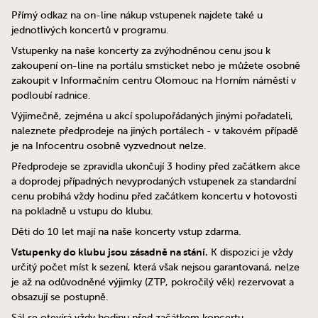
Přímý odkaz na on-line nákup vstupenek najdete také u
jednotlivých koncertů v programu.
Vstupenky na naše koncerty za zvýhodněnou cenu jsou k
zakoupení on-line na portálu smsticket nebo je můžete osobně
zakoupit v Informačním centru Olomouc na Horním náměstí v
podloubí radnice.
Výjimečně, zejména u akcí spolupořádaných jinými pořadateli,
naleznete předprodeje na jiných portálech - v takovém případě
je na Infocentru osobně vyzvednout nelze.
Předprodeje se zpravidla ukončují 3 hodiny před začátkem akce
a doprodej případných nevyprodaných vstupenek za standardní
cenu probíhá vždy hodinu před začátkem koncertu v hotovosti
na pokladně u vstupu do klubu.
Děti do 10 let mají na naše koncerty vstup zdarma.
Vstupenky do klubu jsou zásadně na stání.
K dispozici je vždy
určitý počet míst k sezení, která však nejsou garantovaná, nelze
je až na odůvodněné výjimky (ZTP, pokročilý věk) rezervovat a
obsazují se postupně.
Sál se otevírá vždy hodinu před začátkem koncertu.