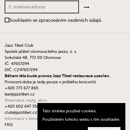
Souhlasím se zpracováním osobních údajů.
Jazz Tibet Club
Spolek přátel olomouckého jazzu, z. s.
Sokolská 48, 772 00 Olomouc
IČ: 47657294
DIČ: CZ47657294
Během léta bude provoz Jazz Tibet restaurace uzavřen.
Provozní doba je tedy pouze v průběhu koncertů.
+420 773 677 865
bar@jazztibet.cz
Rezervace, rauty, akce
+420 602 647 350
Tato stránka používá cookies.
club@jazztibet.cz
Informace o koncertech
Používáním tohoto webu s tím souhlasíte.
FAQ