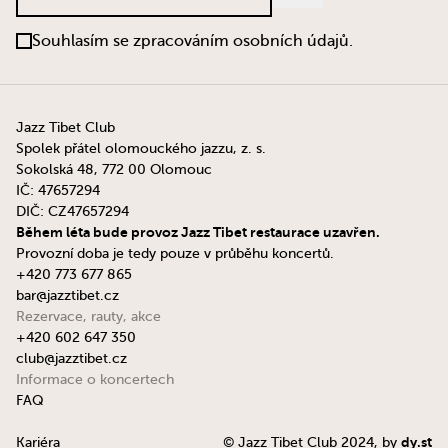
Souhlasím se zpracováním osobních údajů.
Jazz Tibet Club
Spolek přátel olomouckého jazzu, z. s.
Sokolská 48, 772 00 Olomouc
IČ: 47657294
DIČ: CZ47657294
Během léta bude provoz Jazz Tibet restaurace uzavřen.
Provozní doba je tedy pouze v průběhu koncertů.
+420 773 677 865
bar@jazztibet.cz
Rezervace, rauty, akce
+420 602 647 350
club@jazztibet.cz
Informace o koncertech
FAQ
dy.st
Kariéra
© Jazz Tibet Club 2024, by