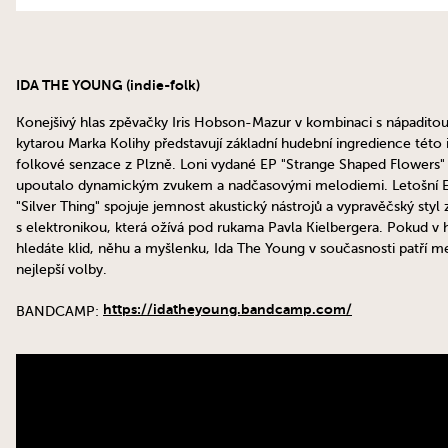
IDA THE YOUNG (indie-folk)
Konejšivý hlas zpěvačky Iris Hobson-Mazur v kombinaci s nápadito
kytarou Marka Kolihy představují základní hudební ingredience této 
folkové senzace z Plzně. Loni vydané EP "Strange Shaped Flowers"
upoutalo dynamickým zvukem a nadčasovými melodiemi. Letošní 
"Silver Thing" spojuje jemnost akustický nástrojů a vypravěčský styl
s elektronikou, která ožívá pod rukama Pavla Kielbergera. Pokud v
hledáte klid, něhu a myšlenku, Ida The Young v současnosti patří me
nejlepší volby.
https://idatheyoung.bandcamp.com/
BANDCAMP: