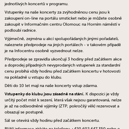
jednotlivých koncertů v programu.
Vstupenky na naše koncerty za zvýhodněnou cenu jsou k
zakoupení on-line na portálu smsticket nebo je můžete osobně
zakoupit v Informačním centru Olomouc na Horním náměstí v
podloubí radnice.
Výjimečně, zejména u akcí spolupořádaných jinými pořadateli,
naleznete předprodeje na jiných portálech - v takovém případě
je na Infocentru osobně vyzvednout nelze.
Předprodeje se zpravidla ukončují 3 hodiny před začátkem akce
a doprodej případných nevyprodaných vstupenek za standardní
cenu probíhá vždy hodinu před začátkem koncertu v hotovosti
na pokladně u vstupu do klubu.
Děti do 10 let mají na naše koncerty vstup zdarma.
Vstupenky do klubu jsou zásadně na stání.
K dispozici je vždy
určitý počet míst k sezení, která však nejsou garantovaná, nelze
je až na odůvodněné výjimky (ZTP, pokročilý věk) rezervovat a
obsazují se postupně.
Sál se otevírá vždy hodinu před začátkem koncertu.
Bližší informace získáte na telefonu +420 602 647 350 nebo e-