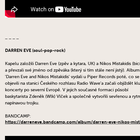
_ _ _ _
DARREN EVE (soul-pop-rock)
Kapelu založili Darren Eve (zpěv a kytara, UK) a Nikos Mistakidis (bic
a převzali své jméno od zpěváka (který si tím stále není jistý). Album
'Darren Eve and Nikos Mistakidis' vydali u Piper Records poté, co se
objevili na stanici Českého rozhlasu Radio Wave'a začali objíždět k
koncerty po severní Evropě. V jejich současné formaci působí
baskytarista Zdeněk (Wlk) Vlček a společně vytvořili sevřenou a ryt
napínavou trojku.
BANDCAMP:
https://darreneve.bandcamp.com/album/darren-eve-nikos-mist