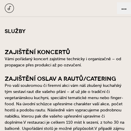
Služby
Zajištění koncertů
Vámi pořádaný koncert zajistíme technicky i organizačně – od
propagace přes produkci až po ozvučení.
Zajištění oslav a rautů/catering
Pro vaší soukromou či firemní akci vám náš zkušený kuchařský
tým sestaví raut dle vašeho přání – ať už jde o tradiční či
vegetariánskou kuchyni, speciální tematické menu nebo finger-
food. Na úvodní schůzce upřesníme charakter vaší akce, počet
hostů a podobu rautu. Následně vám vypracujeme podrobnou
nabídku, kterou pak dle vašeho upřesnění upravíme či
doplníme.V restauraci je celkem 110 míst k sezení, z toho 30 na
balkoně. Uspořádání stolů je možné přizpůsobit.V případě zájmu