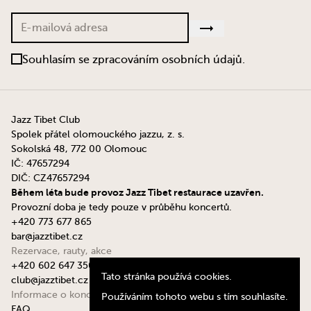
Souhlasím se zpracováním osobních údajů.
Jazz Tibet Club
Spolek přátel olomouckého jazzu, z. s.
Sokolská 48, 772 00 Olomouc
IČ: 47657294
DIČ: CZ47657294
Během léta bude provoz Jazz Tibet restaurace uzavřen.
Provozní doba je tedy pouze v průběhu koncertů.
+420 773 677 865
bar@jazztibet.cz
Rezervace, rauty, akce
+420 602 647 350
Tato stránka používá cookies.
club@jazztibet.cz
Informace o koncertech
Používáním tohoto webu s tím souhlasíte.
FAQ