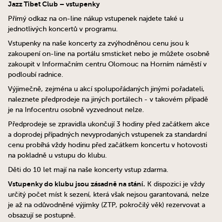
Jazz Tibet Club – vstupenky
Přímý odkaz na on-line nákup vstupenek najdete také u
jednotlivých koncertů v programu.
Vstupenky na naše koncerty za zvýhodněnou cenu jsou k
zakoupení on-line na portálu smsticket nebo je můžete osobně
zakoupit v Informačním centru Olomouc na Horním náměstí v
podloubí radnice.
Výjimečně, zejména u akcí spolupořádaných jinými pořadateli,
naleznete předprodeje na jiných portálech - v takovém případě
je na Infocentru osobně vyzvednout nelze.
Předprodeje se zpravidla ukončují 3 hodiny před začátkem akce
a doprodej případných nevyprodaných vstupenek za standardní
cenu probíhá vždy hodinu před začátkem koncertu v hotovosti
na pokladně u vstupu do klubu.
Děti do 10 let mají na naše koncerty vstup zdarma.
Vstupenky do klubu jsou zásadně na stání.
K dispozici je vždy
určitý počet míst k sezení, která však nejsou garantovaná, nelze
je až na odůvodněné výjimky (ZTP, pokročilý věk) rezervovat a
obsazují se postupně.