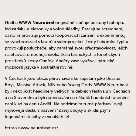
WWW Neurobeat
Hudba
originálně slučuje postupy hiphopu,
industriálu, elektroniky a volné skladby. Pracují se scratchem,
často improvizují pomocí loopovacích zařízení a experimentují
se synchronizací s laserů a videoprojekcí. Texty Lubomíra Typlta
provokují posluchače, aby namáhal svou představovivost, jejich
naléhavost umocňuje široká škála básnických a fonetických
prostředků, texty Ondřeje Anděry zase využívají rytmické
možnosti jazyka v abstraktní rovině.
V Čechách jsou občas přirovnáváni ke kapelám jako Beastie
Boys, Massive Attack, NIN nebo Young Gods. WWW Neurobeat
byli několikrát headlinery velkých hudebních festivalů v Čechách
a na Slovensku a byli nominováni na několik hudebních ocenění,
například na cenu Anděl. Na podzimním turné představí svoji
nejnovější desku s názvem "Zasej obojky a sklidíš psy" i
legendární skladby z minulých let.
https://www.neurobeat.cz/