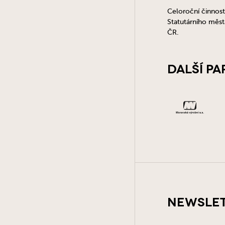
Celoroční činnost
Statutárního měs
ČR.
Další pa
Newsle