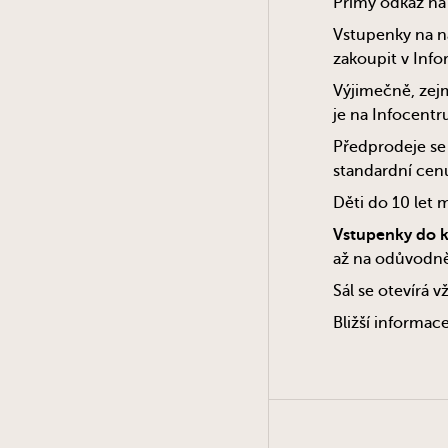
Přímý odkaz na
Vstupenky na n
zakoupit v Inf
Výjimečně, zejm
je na Infocent
Předprodeje se
standardní cen
Děti do 10 let 
Vstupenky do k
až na odůvodněn
Sál se otevírá 
Bližší informa