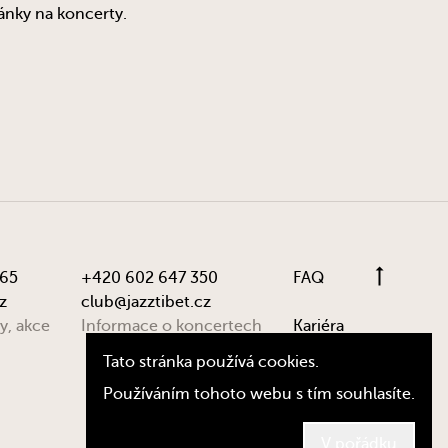
ánky na koncerty.
865
+420 602 647 350
FAQ
z
club@jazztibet.cz
y, akce
Informace o koncertech
Kariéra
Tato stránka používá cookies.
Používáním tohoto webu s tím souhlasíte.
© Jazz Tibet Club 2024, by
dy.st
V pořádku