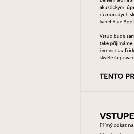
Během ledna a ú
akustickými úpr
různorodých sk
kapel Blue Appl
Vstup bude sam
také přijímáme 
řemeslnou Fridu
skvělé čepované
TENTO PR
Vstup
Přímý odkaz na