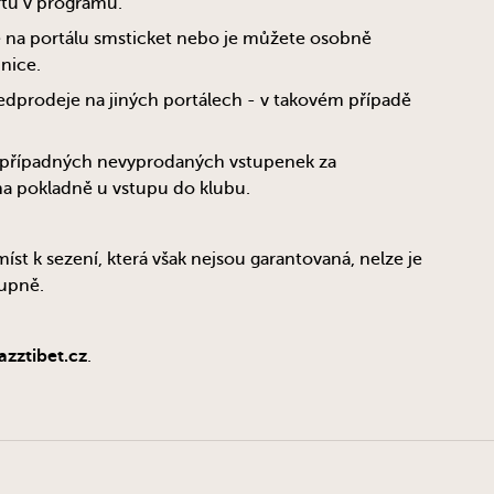
rtů v programu.
 na portálu smsticket nebo je můžete osobně
nice.
edprodeje na jiných portálech - v takovém případě
j případných nevyprodaných vstupenek za
a pokladně u vstupu do klubu.
míst k sezení, která však nejsou garantovaná, nelze je
tupně.
azztibet.cz
.