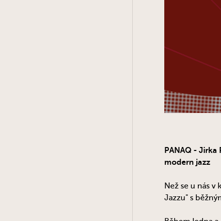
PANAQ -
Jirka 
modern jazz
Než se u nás v 
Jazzu" s běžn