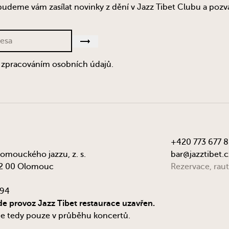
budeme vám zasílat novinky z dění v Jazz Tibet Clubu a pozv
 zpracováním osobních údajů.
+420 773 677 
lomouckého jazzu, z. s.
bar@jazztibet.c
72 00 Olomouc
Rezervace, raut
294
e provoz Jazz Tibet restaurace uzavřen.
je tedy pouze v průběhu koncertů.