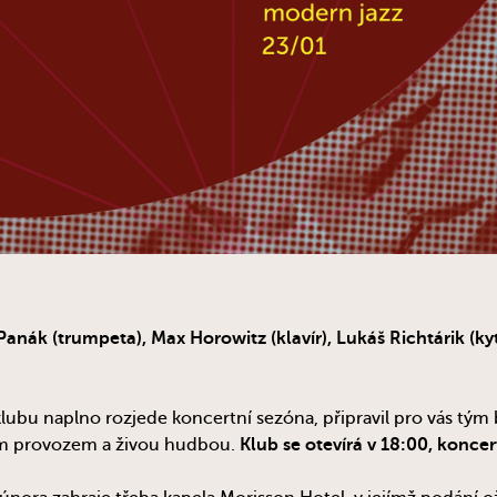
Panák (trumpeta), Max Horowitz (klavír), Lukáš Richtárik (ky
klubu naplno rozjede koncertní sezóna, připravil pro vás tým
ým provozem a živou hudbou.
Klub se otevírá v 18:00, koncer