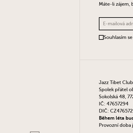
Máte-li zájem, 
Souhlasím se
Jazz Tibet Club
Spolek přátel o
Sokolská 48, 7
IČ: 47657294
DIČ: CZ47657
Během léta bud
Provozní doba 