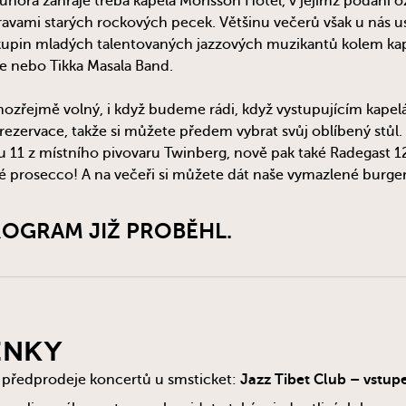
nora zahraje třeba kapela Morisson Hotel, v jejímž podání ož
avami starých rockových pecek. Většinu večerů však u nás us
upin mladých talentovaných jazzových muzikantů kolem kap
e nebo Tikka Masala Band.
ozřejmě volný, i když budeme rádi, když vystupujícím kapel
rezervace, takže si můžete předem vybrat svůj oblíbený stůl.
 11 z místního pivovaru Twinberg, nově pak také Radegast 12
 prosecco! A na večeři si můžete dát naše vymazlené burgery
OGRAM JIŽ PROBĚHL.
enky
 předprodeje koncertů u smsticket:
Jazz Tibet Club – vstup