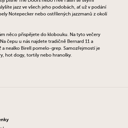
ijí písně The Doors nebo Free Fallin se svými
lyšíte jazz ve všech jeho podobách, ať už v podání
ely Notepecker nebo ostřílených jazzmanů z okolí
ám něco přispějete do klobouku. Na tyto večery
 Na čepu u nás najdete tradičně Bernard 11 a
 a nealko Birell pomelo-grep. Samozřejmostí je
, hot dogy, tortily nebo hranolky.
enky