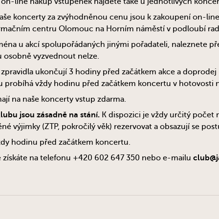
 on-line nákup vstupenek najdete také u jednotlivých konce
aše koncerty za zvýhodněnou cenu jsou k zakoupení on-line
ormačním centru Olomouc na Horním náměstí v podloubí rad
éna u akcí spolupořádaných jinými pořadateli, naleznete př
ru osobně vyzvednout nelze.
 zpravidla ukončují 3 hodiny před začátkem akce a doprode
u probíhá vždy hodinu před začátkem koncertu v hotovosti n
mají na naše koncerty vstup zdarma.
lubu jsou zásadně na stání.
K dispozici je vždy určitý počet 
é výjimky (ZTP, pokročilý věk) rezervovat a obsazují se pos
vždy hodinu před začátkem koncertu.
ce získáte na telefonu +420 602 647 350 nebo e-mailu
club@j