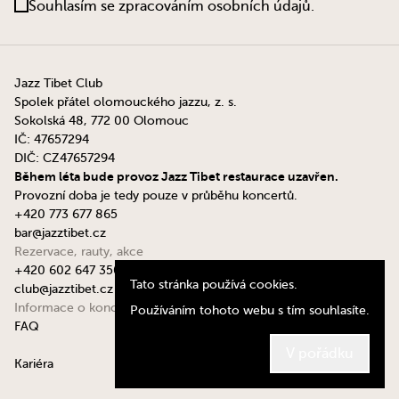
Souhlasím se zpracováním osobních údajů.
Jazz Tibet Club
Spolek přátel olomouckého jazzu, z. s.
Sokolská 48, 772 00 Olomouc
IČ: 47657294
DIČ: CZ47657294
Během léta bude provoz Jazz Tibet restaurace uzavřen.
Provozní doba je tedy pouze v průběhu koncertů.
+420 773 677 865
bar@jazztibet.cz
Rezervace, rauty, akce
+420 602 647 350
Tato stránka používá cookies.
club@jazztibet.cz
Informace o koncertech
Používáním tohoto webu s tím souhlasíte.
FAQ
V pořádku
dy.st
Kariéra
© Jazz Tibet Club 2024, by