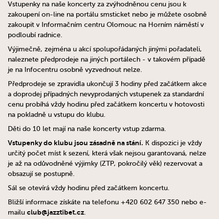
Vstupenky na naše koncerty za zvýhodněnou cenu jsou k
zakoupení on-line na portálu smsticket nebo je můžete osobně
zakoupit v Informačním centru Olomouc na Horním náměstí v
podloubí radnice.
Výjimečně, zejména u akcí spolupořádaných jinými pořadateli,
naleznete předprodeje na jiných portálech - v takovém případě
je na Infocentru osobně vyzvednout nelze.
Předprodeje se zpravidla ukončují 3 hodiny před začátkem akce
a doprodej případných nevyprodaných vstupenek za standardní
cenu probíhá vždy hodinu před začátkem koncertu v hotovosti
na pokladně u vstupu do klubu.
Děti do 10 let mají na naše koncerty vstup zdarma.
Vstupenky do klubu jsou zásadně na stání.
K dispozici je vždy
určitý počet míst k sezení, která však nejsou garantovaná, nelze
je až na odůvodněné výjimky (ZTP, pokročilý věk) rezervovat a
obsazují se postupně.
Sál se otevírá vždy hodinu před začátkem koncertu.
Bližší informace získáte na telefonu +420 602 647 350 nebo e-
club@jazztibet.cz
mailu
.