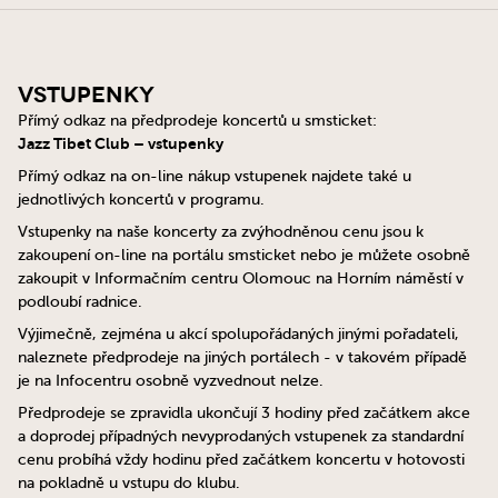
Vstupenky
Přímý odkaz na předprodeje koncertů u smsticket:
Jazz Tibet Club – vstupenky
Přímý odkaz na on-line nákup vstupenek najdete také u
jednotlivých koncertů v programu.
Vstupenky na naše koncerty za zvýhodněnou cenu jsou k
zakoupení on-line na portálu smsticket nebo je můžete osobně
zakoupit v Informačním centru Olomouc na Horním náměstí v
podloubí radnice.
Výjimečně, zejména u akcí spolupořádaných jinými pořadateli,
naleznete předprodeje na jiných portálech - v takovém případě
je na Infocentru osobně vyzvednout nelze.
Předprodeje se zpravidla ukončují 3 hodiny před začátkem akce
a doprodej případných nevyprodaných vstupenek za standardní
cenu probíhá vždy hodinu před začátkem koncertu v hotovosti
na pokladně u vstupu do klubu.