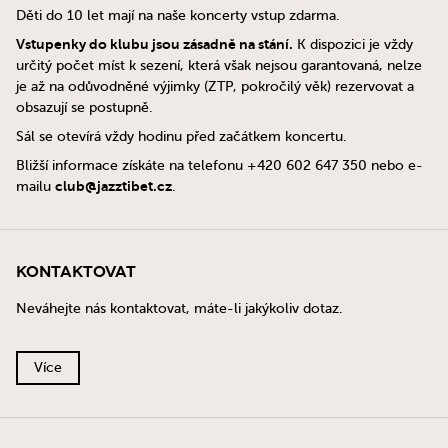
Děti do 10 let mají na naše koncerty vstup zdarma.
Vstupenky do klubu jsou zásadně na stání.
K dispozici je vždy
určitý počet míst k sezení, která však nejsou garantovaná, nelze
je až na odůvodněné výjimky (ZTP, pokročilý věk) rezervovat a
obsazují se postupně.
Sál se otevírá vždy hodinu před začátkem koncertu.
Bližší informace získáte na telefonu +420 602 647 350 nebo e-
club@jazztibet.cz
mailu
.
Kontaktovat
Neváhejte nás kontaktovat, máte-li jakýkoliv dotaz.
Více