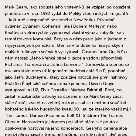
Mark Geary, jako spousta jeho vrstevníků, se vzápětí po dosažení
plnoletosti v roce 1992 vydal do Mekky všech irských imigrantů
– kulturně a inspiračně bezedného New Yorku. Původně
ovlivněn Dylanem, Cohenem, ale i Bobem Marleym nebo
Beatles si velmi rychle vypracoval vlastní výraz a zabydlel se v
tamní folkové komunitě. Brzy se o něm psalo jako o jednom z
nejvýraznějších písničkářů, kteří se v té době na newyorských
malých folkových scénách vyskytovali. Časopis Time Out NY o
něm napsal: „Jeho křehké písně o lásce a vzdoru připomínají
Richarda Thompsona a Johna Lennona.“ Domovskou scénou se
mu tam stalo dnes už legendární hudební café Sin É, podobně
jako Jeffu Buckleymu, který zde živě natočil své první nahrávky.
Klub Sin É byl také scénou Jona Spencera, Davida Graye,
vystupovali tu U2, Elvis Costello i Mariane Faithfull. Poté, co
získal muzikantské ostruhy za oceánem, se Mark Geary začal
stále častěji vracet na zelený ostrov a stal se nedílnou součástí
bohatého irského hudebního kvasu 90. let, ze kterého vzešli mj. i
The Frames, Damien Rice nebo Bell X1. S lídrem The Frames
Glenem Hansardem jej dodnes pojí silné přátelské pouto a
opakovaně hostoval na jeho koncertech. Gearyho ceněná alba
mnozí přirovnávají k tomu nejlepšímu, co kdy natočili dvě dnes