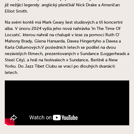
již nežijící legendy: anglický písničkář Nick Drake a Američan
Elliot Smith.
Na svém kontě má Mark Geary šest studiových a tři koncertní
alba. V únoru 2024 vyšla jeho nová nahrávka 'In The Time Of
Locusts', kterou nahrál na chalupě v lese za pomoci Ruth O'
Mahony Brady, Glena Hansarda, Davea Hingertyho a Davea a
Karla Odlumových.V posledních letech se podílel na dvou
nezávislých filmech, prezentovaných v Sundance (Loggerheads a
Steel City), a hrál na festivalech v Sundance, Berlíně a New
Yorku. Do Jazz Tibet Clubu se vrací po dlouhých dvanácti
letech.