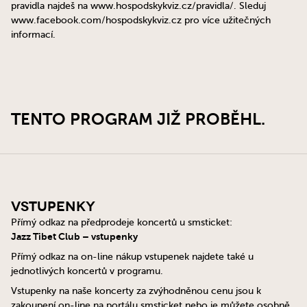
pravidla najdeš na www.hospodskykviz.cz/pravidla/. Sleduj
www.facebook.com/hospodskykviz.cz pro více užitečných
informací.
TENTO PROGRAM JIŽ PROBĚHL.
Vstupenky
Přímý odkaz na předprodeje koncertů u smsticket:
Jazz Tibet Club – vstupenky
Přímý odkaz na on-line nákup vstupenek najdete také u
jednotlivých koncertů v programu.
Vstupenky na naše koncerty za zvýhodněnou cenu jsou k
zakoupení on-line na portálu smsticket nebo je můžete osobně