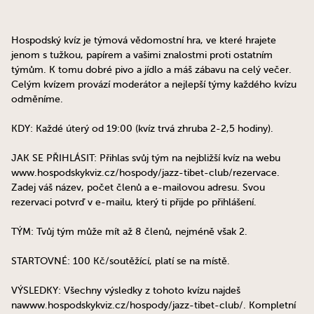
Hospodský kvíz je týmová vědomostní hra, ve které hrajete
jenom s tužkou, papírem a vašimi znalostmi proti ostatním
týmům. K tomu dobré pivo a jídlo a máš zábavu na celý večer.
Celým kvízem provází moderátor a nejlepší týmy každého kvízu
odměníme.
KDY: Každé úterý od 19:00 (kvíz trvá zhruba 2-2,5 hodiny).
JAK SE PŘIHLÁSIT: Přihlas svůj tým na nejbližší kvíz na webu
www.hospodskykviz.cz/hospody/jazz-tibet-club/rezervace.
Zadej váš název, počet členů a e-mailovou adresu. Svou
rezervaci potvrď v e-mailu, který ti přijde po přihlášení.
TÝM: Tvůj tým může mít až 8 členů, nejméně však 2.
STARTOVNÉ: 100 Kč/soutěžící, platí se na místě.
VÝSLEDKY: Všechny výsledky z tohoto kvízu najdeš
nawww.hospodskykviz.cz/hospody/jazz-tibet-club/. Kompletní