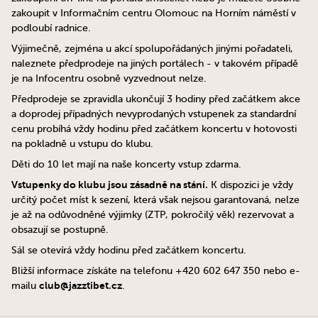
zakoupit v Informačním centru Olomouc na Horním náměstí v
podloubí radnice.
Výjimečně, zejména u akcí spolupořádaných jinými pořadateli,
naleznete předprodeje na jiných portálech - v takovém případě
je na Infocentru osobně vyzvednout nelze.
Předprodeje se zpravidla ukončují 3 hodiny před začátkem akce
a doprodej případných nevyprodaných vstupenek za standardní
cenu probíhá vždy hodinu před začátkem koncertu v hotovosti
na pokladně u vstupu do klubu.
Děti do 10 let mají na naše koncerty vstup zdarma.
Vstupenky do klubu jsou zásadně na stání.
K dispozici je vždy
určitý počet míst k sezení, která však nejsou garantovaná, nelze
je až na odůvodněné výjimky (ZTP, pokročilý věk) rezervovat a
obsazují se postupně.
Sál se otevírá vždy hodinu před začátkem koncertu.
Bližší informace získáte na telefonu +420 602 647 350 nebo e-
club@jazztibet.cz
mailu
.